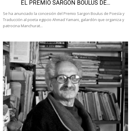
EL PREMIO SARGON BOULUS DE...
Se ha anunciado la concesión del Premio Sargon Boulus de Poesía y
Traducción al poeta egipcio Ahmad Yamani, galardón que organiza y
patrocina Manchurat...