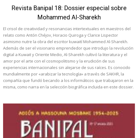
Revista Banipal 18: Dossier especial sobre
Mohammed Al-Sharekh
El crisol de creatividad y resonancias intertextuales en maestros del
relato como Antón Chéjov, Horacio Quiroga y Clarice Lispector
asimismo nutre la obra del escritor kuwaití Mohammed Al-Sharekh.
Además de ser el visionario emprendedor que introdujo la revolución
digital a Kuwait y Oriente Medio, Al-Sharekh cultivó la literatura y el
amor por el arte con el cosmopolitismo y la erudición de sus
experiencias internacionales sin alejarse de sus raíces. Es conocido
mundialmente por «arabizar la tecnología» a través de SAKHR, la
compañía que fundó becando a los informáticos que trabajaron en la
misma, como narra en la selección biográfica incluida en este dossier.