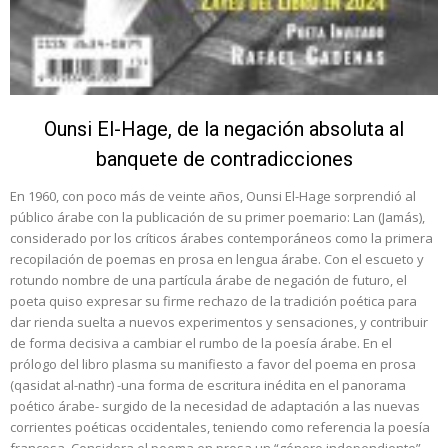
Ounsi El-Hage, de la negación absoluta al
banquete de contradicciones
En 1960, con poco más de veinte años, Ounsi El-Hage sorprendió al
público árabe con la publicación de su primer poemario: Lan (Jamás),
considerado por los críticos árabes contemporáneos como la primera
recopilación de poemas en prosa en lengua árabe. Con el escueto y
rotundo nombre de una partícula árabe de negación de futuro, el
poeta quiso expresar su firme rechazo de la tradición poética para
dar rienda suelta a nuevos experimentos y sensaciones, y contribuir
de forma decisiva a cambiar el rumbo de la poesía árabe. En el
prólogo del libro plasma su manifiesto a favor del poema en prosa
(qasidat al-nathr) -una forma de escritura inédita en el panorama
poético árabe- surgido de la necesidad de adaptación a las nuevas
corrientes poéticas occidentales, teniendo como referencia la poesía
francesa. Considera el poema en prosa un “género independiente”