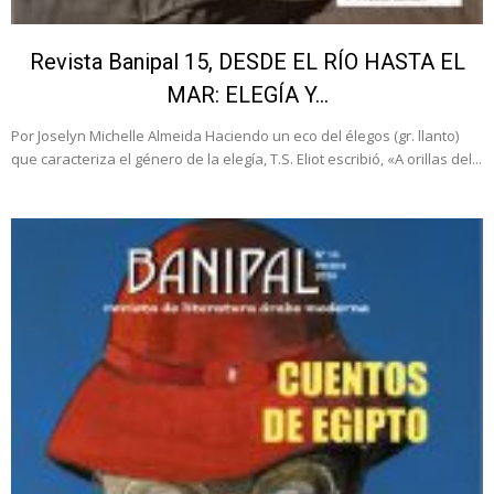
Revista Banipal 15, DESDE EL RÍO HASTA EL
MAR: ELEGÍA Y...
Por Joselyn Michelle Almeida Haciendo un eco del élegos (gr. llanto)
que caracteriza el género de la elegía, T.S. Eliot escribió, «A orillas del...