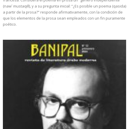
(nawʽ mustaqill), y a su pregunta inicial: “¿Es posible un poema (qasida)
a partir de la prosa?” responde afirmativamente, con la condición de
que los elementos de la prosa sean empleados con un fin puramente
poético.