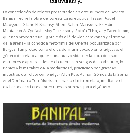
caravanas y...
La constelación de relatos presentados en este número de Revista
Banipal reúne la obra de los escritores egipcios Hassan Abdel
Mawgoud, Gilane El-Shamsy, Sherif Saleh, Mansoura Ez-Eldin,
Montasser Al-Qaffash, May Telmissany, Safa’a El-Nagar y Tareq Imam,
quienes proyectan un Egipto más allá de «las caravanas y el tiempo
de la arena», la conocida metonimia del Oriente popularizada por
Borges. Tan proteo como el dios del mar invocado en el adjetivo, el
género del relato adquiere una nueva vida con la obra de estos
escritores egipcios —desde el cuento con sesgos de lo absurdo, lo
irónico y lo macabro de la modernidad, practicado por grandes
maestros del relato como Edgar Allan Poe, Ramón Gómez de la Serna,
Ariel Dorfman o Toni Morrison— hasta el microrrelato, mediante el
cual estos escritores abren nuevas brechas para el género.