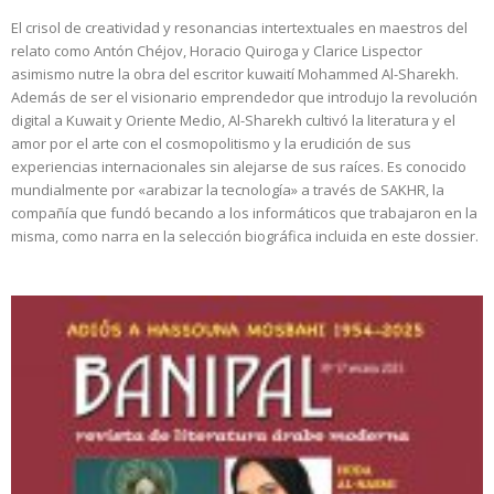
El crisol de creatividad y resonancias intertextuales en maestros del
relato como Antón Chéjov, Horacio Quiroga y Clarice Lispector
asimismo nutre la obra del escritor kuwaití Mohammed Al-Sharekh.
Además de ser el visionario emprendedor que introdujo la revolución
digital a Kuwait y Oriente Medio, Al-Sharekh cultivó la literatura y el
amor por el arte con el cosmopolitismo y la erudición de sus
experiencias internacionales sin alejarse de sus raíces. Es conocido
mundialmente por «arabizar la tecnología» a través de SAKHR, la
compañía que fundó becando a los informáticos que trabajaron en la
misma, como narra en la selección biográfica incluida en este dossier.