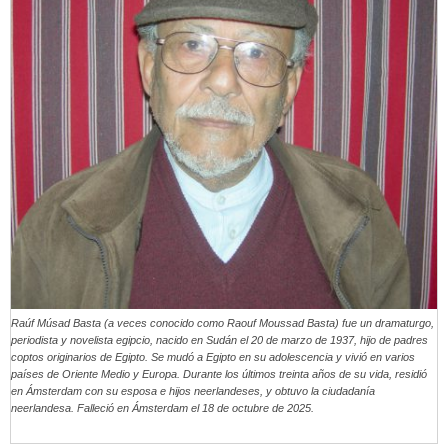
Raúf Músad Basta (a veces conocido como Raouf Moussad Basta) fue un dramaturgo,
periodista y novelista egipcio, nacido en Sudán el 20 de marzo de 1937, hijo de padres
coptos originarios de Egipto. Se mudó a Egipto en su adolescencia y vivió en varios
países de Oriente Medio y Europa. Durante los últimos treinta años de su vida, residió
en Ámsterdam con su esposa e hijos neerlandeses, y obtuvo la ciudadanía
neerlandesa. Falleció en Ámsterdam el 18 de octubre de 2025.