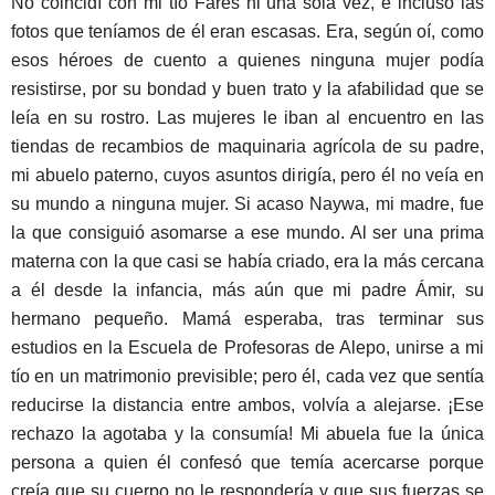
No coincidí con mi tío Fares ni una sola vez, e incluso las
fotos que teníamos de él eran escasas. Era, según oí, como
esos héroes de cuento a quienes ninguna mujer podía
resistirse, por su bondad y buen trato y la afabilidad que se
leía en su rostro. Las mujeres le iban al encuentro en las
tiendas de recambios de maquinaria agrícola de su padre,
mi abuelo paterno, cuyos asuntos dirigía, pero él no veía en
su mundo a ninguna mujer. Si acaso Naywa, mi madre, fue
la que consiguió asomarse a ese mundo. Al ser una prima
materna con la que casi se había criado, era la más cercana
a él desde la infancia, más aún que mi padre Ámir, su
hermano pequeño. Mamá esperaba, tras terminar sus
estudios en la Escuela de Profesoras de Alepo, unirse a mi
tío en un matrimonio previsible; pero él, cada vez que sentía
reducirse la distancia entre ambos, volvía a alejarse. ¡Ese
rechazo la agotaba y la consumía! Mi abuela fue la única
persona a quien él confesó que temía acercarse porque
creía que su cuerpo no le respondería y que sus fuerzas se