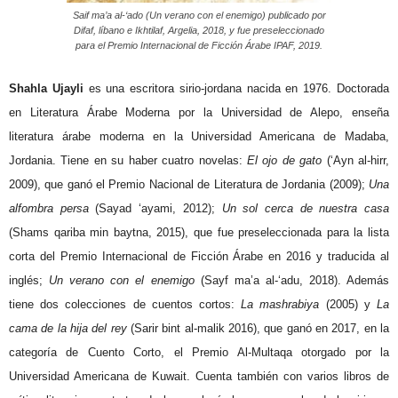
Saif ma’a al-‘ado (Un verano con el enemigo) publicado por
Difaf, líbano e Ikhtilaf, Argelia, 2018, y fue preseleccionado
para el Premio Internacional de Ficción Árabe IPAF, 2019.
Shahla Ujayli
es una escritora sirio-jordana nacida en 1976. Doctorada
en Literatura Árabe Moderna por la Universidad de Alepo, enseña
literatura árabe moderna en la Universidad Americana de Madaba,
Jordania. Tiene en su haber cuatro novelas:
El ojo de gato
(‘Ayn al-hirr,
2009), que ganó el Premio Nacional de Literatura de Jordania (2009);
Una
alfombra persa
(Sayad ‘ayami, 2012);
Un sol cerca de nuestra casa
(Shams qariba min baytna, 2015), que fue preseleccionada para la lista
corta del Premio Internacional de Ficción Árabe en 2016 y traducida al
inglés;
Un verano con el enemigo
(Sayf ma’a al-‘adu, 2018). Además
tiene dos colecciones de cuentos cortos:
La mashrabiya
(2005) y
La
cama de la hija del rey
(Sarir bint al-malik 2016), que ganó en 2017, en la
categoría de Cuento Corto, el Premio Al-Multaqa otorgado por la
Universidad Americana de Kuwait. Cuenta también con varios libros de