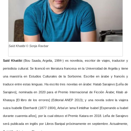
Saïd Khatibi © Sonja Ravbar
Saïd Khatibi
(Bou Saada, Argelia, 1984-) es novelista, escritor de viajes, traductor y
periodista cultural. Se licenció en literatura francesa en la Universidad de Argelia y tiene
una maestría en Estudios Culturales de la Sorbonne. Escribe en árabe y francés y
traduce entre estas lenguas. Ha escrito tres novelas en árabe: Hatab Sarajevo [Leña de
Sarajevo], nominada en 2020 para el Premio Internacional de Ficción Árabe; Kitab al-
Khataya [El libro de los errores] (Editorial ANEP 2013); y una novela sobre la viajera
suiza Isabelle Eberhardt (1877-1904), Arba’un ‘ama fi intidhar Isabel [Esperando a Isabel
durante cuarenta años], por la cual obtuvo el Premio Katara en 2018. Leña de Sarajevo
será publicada en inglés por Libros Banipal próximamente en septiembre. Actualmente,