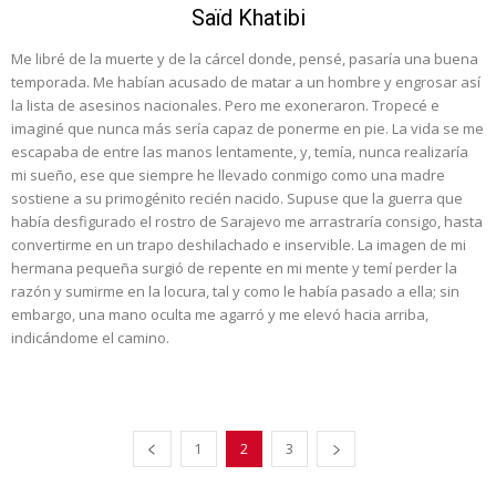
Saïd Khatibi
Me libré de la muerte y de la cárcel donde, pensé, pasaría una buena
temporada. Me habían acusado de matar a un hombre y engrosar así
la lista de asesinos nacionales. Pero me exoneraron. Tropecé e
imaginé que nunca más sería capaz de ponerme en pie. La vida se me
escapaba de entre las manos lentamente, y, temía, nunca realizaría
mi sueño, ese que siempre he llevado conmigo como una madre
sostiene a su primogénito recién nacido. Supuse que la guerra que
había desfigurado el rostro de Sarajevo me arrastraría consigo, hasta
convertirme en un trapo deshilachado e inservible. La imagen de mi
hermana pequeña surgió de repente en mi mente y temí perder la
razón y sumirme en la locura, tal y como le había pasado a ella; sin
embargo, una mano oculta me agarró y me elevó hacia arriba,
indicándome el camino.
1
2
3