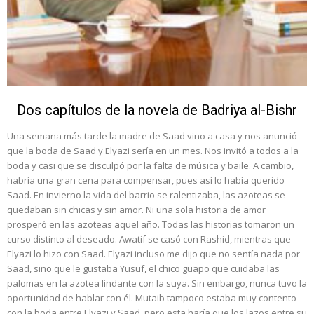
Dos capítulos de la novela de Badriya al-Bishr
Una semana más tarde la madre de Saad vino a casa y nos anunció
que la boda de Saad y Elyazi sería en un mes. Nos invitó a todos a la
boda y casi que se disculpó por la falta de música y baile. A cambio,
habría una gran cena para compensar, pues así lo había querido
Saad. En invierno la vida del barrio se ralentizaba, las azoteas se
quedaban sin chicas y sin amor. Ni una sola historia de amor
prosperó en las azoteas aquel año. Todas las historias tomaron un
curso distinto al deseado. Awatif se casó con Rashid, mientras que
Elyazi lo hizo con Saad. Elyazi incluso me dijo que no sentía nada por
Saad, sino que le gustaba Yusuf, el chico guapo que cuidaba las
palomas en la azotea lindante con la suya. Sin embargo, nunca tuvo la
oportunidad de hablar con él. Mutaib tampoco estaba muy contento
con la boda entre Elyazi y Saad, pero esta haría que los lazos entre su