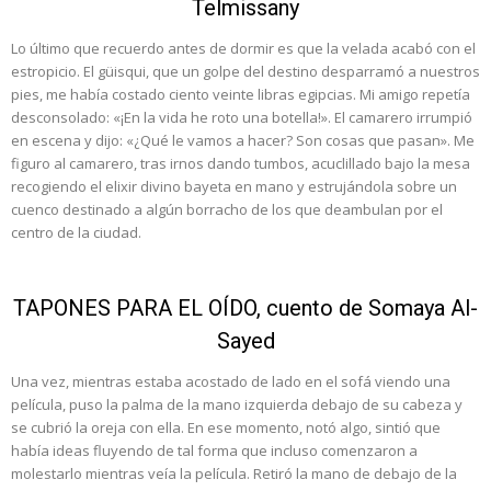
Telmissany
Lo último que recuerdo antes de dormir es que la velada acabó con el
estropicio. El güisqui, que un golpe del destino desparramó a nuestros
pies, me había costado ciento veinte libras egipcias. Mi amigo repetía
desconsolado: «¡En la vida he roto una botella!». El camarero irrumpió
en escena y dijo: «¿Qué le vamos a hacer? Son cosas que pasan». Me
figuro al camarero, tras irnos dando tumbos, acuclillado bajo la mesa
recogiendo el elixir divino bayeta en mano y estrujándola sobre un
cuenco destinado a algún borracho de los que deambulan por el
centro de la ciudad.
TAPONES PARA EL OÍDO, cuento de Somaya Al-
Sayed
Una vez, mientras estaba acostado de lado en el sofá viendo una
película, puso la palma de la mano izquierda debajo de su cabeza y
se cubrió la oreja con ella. En ese momento, notó algo, sintió que
había ideas fluyendo de tal forma que incluso comenzaron a
molestarlo mientras veía la película. Retiró la mano de debajo de la