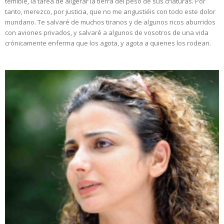
temible, la tarea de aligerar la tierra del peso de sus criaturas. Por
tanto, merezco, por justicia, que no me angustiéis con todo este dolor
mundano. Te salvaré de muchos tiranos y de algunos ricos aburridos
con aviones privados, y salvaré a algunos de vosotros de una vida
crónicamente enferma que los agota, y agota a quienes los rodean.